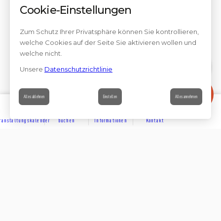
Cookie-Einstellungen
Zum Schutz Ihrer Privatsphäre können Sie kontrollieren,
welche Cookies auf der Seite Sie aktivieren wollen und
welche nicht.
Unsere
Datenschutzrichtlinie
Kontakt
Alles ablehnen
Einstellen
Alles annehmen
ranstaltungskalender
buchen
Informationen
Kontakt
ENTDECKEN
Teilen auf
Folge uns auf den sozialen
UNTERKÜNFTE