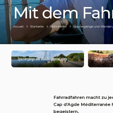
Mit dem Fah
Accueil
Startseite
Aktivitäten
Spaziergänge und Wander
Spaziergänge und Wanderungenalades
Zu Fuß
©NATACHA DURRIEU
Fahrradfahren macht zu je
Cap d’Agde Méditerranée 
begeistern.