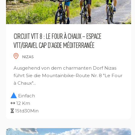
CIRCUIT VTT 8 : LE FOUR À CHAUX – ESPACE
VTT/GRAVEL CAP D’AGDE MÉDITERRANÉE
NIZAS
Ausgehend von dem charmanten Dorf Nizas
führt Sie die Mountainbike-Route Nr. 8 "Le Four
à Chaux"...
Einfach
12 Km
1Std30Min