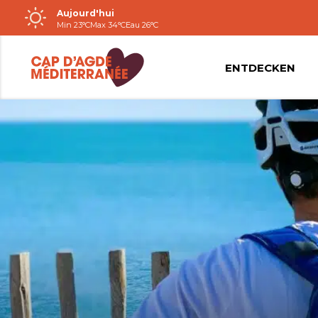
Aujourd'hui
Passer
Min 23°C
Max 34°C
Eau 26°C
au
contenu
ENTDECKEN