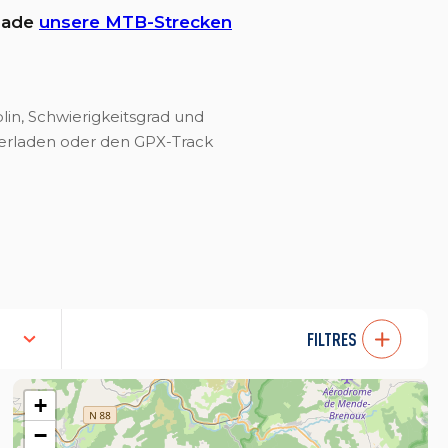
lade
unsere MTB-Strecken
in, Schwierigkeitsgrad und
terladen oder den GPX-Track
FILTRES
+
−