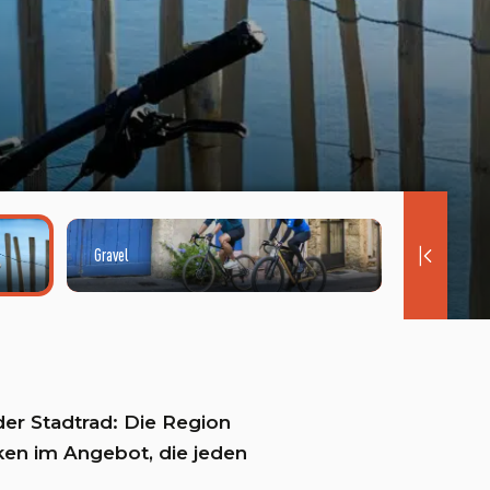
Gravel
exp
der Stadtrad: Die Region
en im Angebot, die jeden