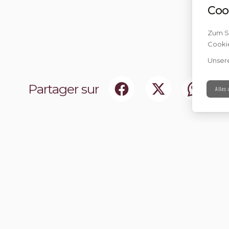
Coo
Zum Sc
Cookie
Unser
Partager sur
Alles
ociaux
Abonnez-vou
chir notre communauté.