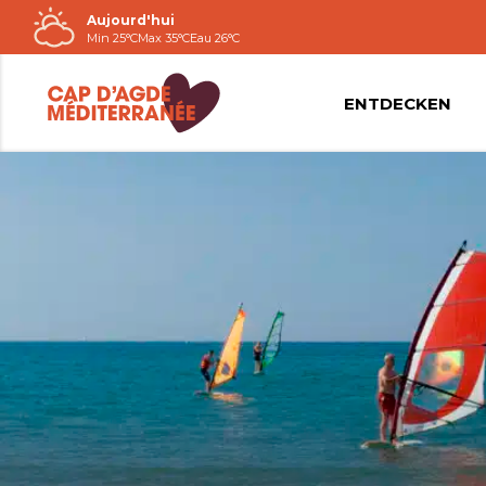
Aujourd'hui
Passer
Min 25°C
Max 35°C
Eau 26°C
au
contenu
ENTDECKEN