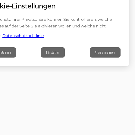
kie-Einstellungen
hutz Ihrer Privatsphäre können Sie kontrollieren, welche
s auf der Seite Sie aktivieren wollen und welche nicht.
e
Datenschutzrichtlinie
 ablehnen
Einstellen
Alles annehmen
Contact
s à notre newsletter
Continuer