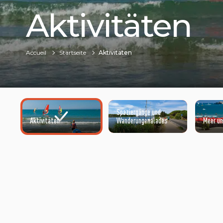
Aktivitäten
Accueil
Startseite
Aktivitäten
Spaziergänge und
Aktivitäten
Wanderungenalades
Meer un
©HENRI COMTE PLAGE DE VIAS - VIAS PLAGE - F34