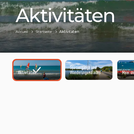
Aktivitäten
Accueil
Startseite
Aktivitäten
Spaziergänge und
Aktivitäten
Wanderungenalades
Meer un
©HENRI COMTE PLAGE DE VIAS - VIAS PLAGE - F34