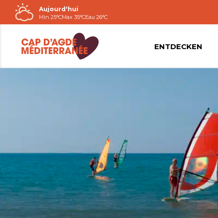
Aujourd'hui
Passer
Min 25°C
Max 35°C
Eau 26°C
au
contenu
ENTDECKEN