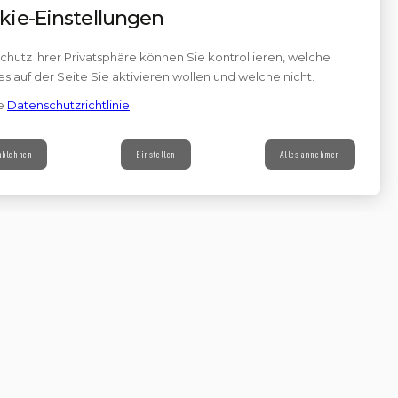
kie-Einstellungen
hutz Ihrer Privatsphäre können Sie kontrollieren, welche
s auf der Seite Sie aktivieren wollen und welche nicht.
e
Datenschutzrichtlinie
 ablehnen
Einstellen
Alles annehmen
Contact
s à notre newsletter
Continuer