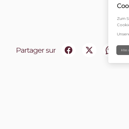
Coo
Zum Sc
Cookie
Unser
Partager sur
Alles
ociaux
Abonnez-vou
chir notre communauté.