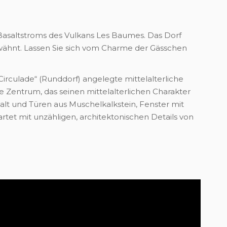
asaltstroms des Vulkans Les Baumes. Das Dorf
rwähnt. Lassen Sie sich vom Charme der Gässchen
Circulade“ (Runddorf) angelegte mittelalterliche
he Zentrum, das seinen mittelalterlichen Charakter
alt und Türen aus Muschelkalkstein, Fenster mit
wartet mit unzähligen, architektonischen Details von