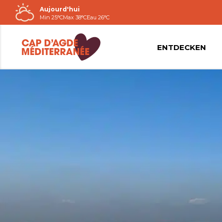
Aujourd'hui
Passer
Min 25°C
Max 38°C
Eau 26°C
au
contenu
ENTDECKEN