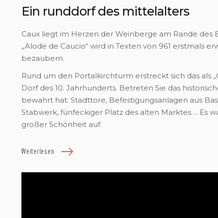
Ein runddorf des mittelalters
Caux liegt im Herzen der Weinberge am Rande des B
„Alode de Caucio“ wird in Texten von 961 erstmals e
bezaubern.
Rund um den Portalkirchturm erstreckt sich das als „
Dorf des 10. Jahrhunderts. Betreten Sie das historisc
bewahrt hat: Stadttore, Befestigungsanlagen aus Bas
Stabwerk, fünfeckiger Platz des alten Marktes ... Es 
großer Schönheit auf.
Weiterlesen