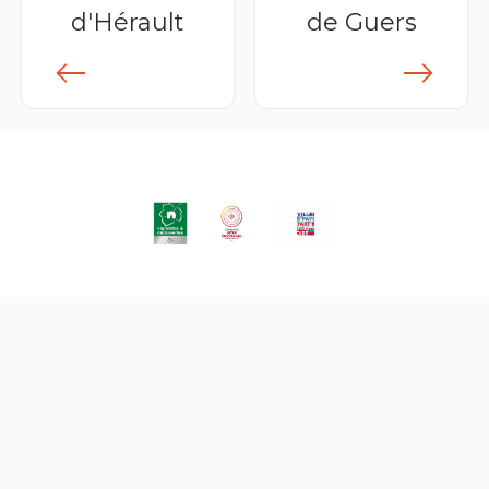
d'Hérault
de Guers
lus
En