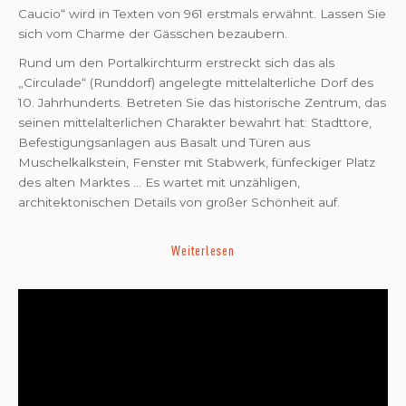
Caucio“ wird in Texten von 961 erstmals erwähnt. Lassen Sie
sich vom Charme der Gässchen bezaubern.
Rund um den Portalkirchturm erstreckt sich das als
„Circulade“ (Runddorf) angelegte mittelalterliche Dorf des
10. Jahrhunderts. Betreten Sie das historische Zentrum, das
seinen mittelalterlichen Charakter bewahrt hat: Stadttore,
Befestigungsanlagen aus Basalt und Türen aus
Muschelkalkstein, Fenster mit Stabwerk, fünfeckiger Platz
des alten Marktes ... Es wartet mit unzähligen,
architektonischen Details von großer Schönheit auf.
Weiterlesen