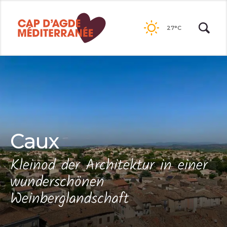
Passer
au
27°C
contenu
Caux
Kleinod der Architektur in einer
wunderschönen
Weinberglandschaft