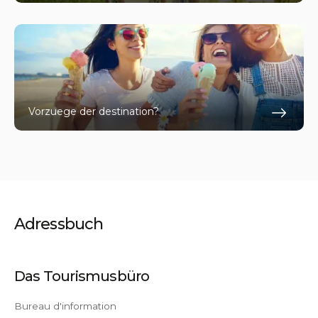
En s
Vorzuege der destination?
En s
Adressbuch
Das Tourismusbüro
Bureau d'information