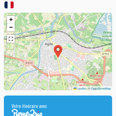
+
−
Leaflet
|
©
OpenStreetMap
Votre itinéraire avec