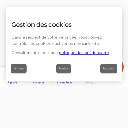
Gestion des cookies
Dans le respect de votre vie privée, vous pouvez
contrôler les cookies à activer ou non sur le site.
Consulter notre politique
politique de confidentialité
Contact
Tout refuser
Paramétrer
Tout accepter
Agenda
Réserver
Informations
Contact
DÉCOUVRIR
Partager sur
Hôtels
Locations