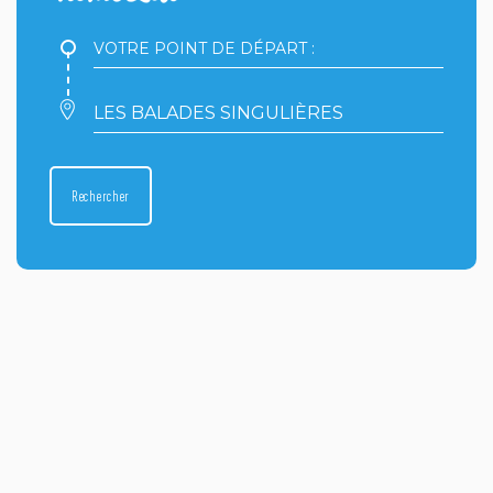
Votre
point
de
départ
Votre
:
point
d'arrivée
:
Rechercher