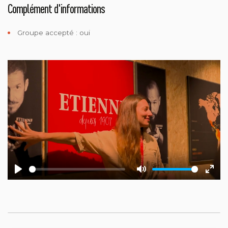
Complément d'informations
Groupe accepté : oui
Play
Mute
Ente
fulls