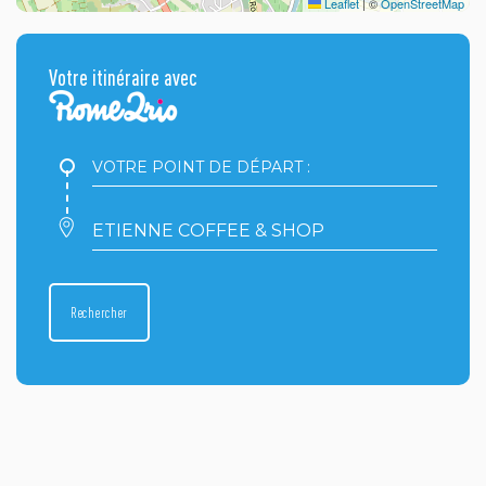
Leaflet
|
©
OpenStreetMap
Votre itinéraire avec
Votre
point
de
départ
Votre
:
point
d'arrivée
:
Rechercher