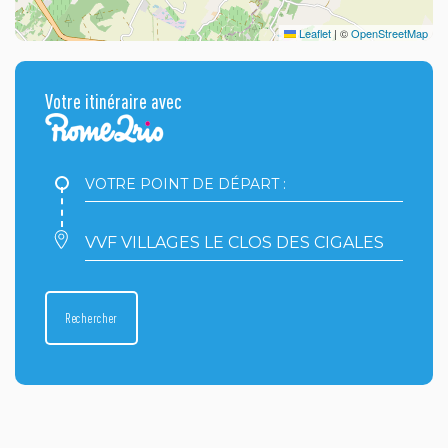
Leaflet
|
©
OpenStreetMap
Votre itinéraire avec
Votre
point
de
départ
Votre
:
point
d'arrivée
:
Rechercher