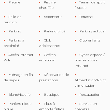
Piscine
Piscine
Terrain de sport
chauffée
/ Stade
Salle de
Ascenseur
Terrasse
réunion
Parking
Parking privé
Parking autocar
Parking à
Club
Club enfants
proximité
Adolescents
Accès Internet
Coffres
Cyber espace /
Wifi
réception
bornes accès
Internet
Ménage en fin
Réservation de
de séjour
prestations
Alimentation/Point
alimentation
Blanchisserie
Boutique
Restauration
Paniers Pique-
Plats à
Service en
nique
emporter/Plats
chambre