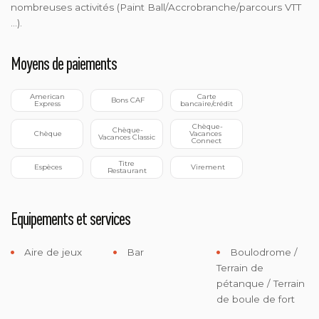
nombreuses activités (Paint Ball/Accrobranche/parcours VTT
...).
Moyens de paiements
 American 
 Carte 
 Bons CAF
Express
bancaire/crédit
 Chèque-
 Chèque-
 Chèque
Vacances 
Vacances Classic
Connect
 Titre 
 Espèces
 Virement
Restaurant
Equipements et services
Aire de jeux
Bar
Boulodrome /
Terrain de
pétanque / Terrain
de boule de fort