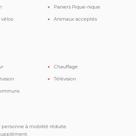
n
Paniers Pique-nique
 vélos
Animaux acceptés
ur
Chauffage
évision
Télévision
 communs
 personne à mobilité réduite.
 supplément