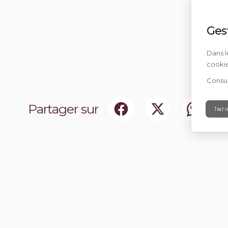
Ges
Dans l
cookie
Consul
Partager sur
Tout r
ociaux
Abonnez-vou
chir notre communauté.