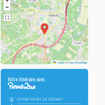
+
−
Leaflet
|
©
OpenStreetMap
Votre itinéraire avec
Votre
point