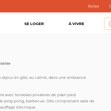
Boutique
C
SE LOGER
À VIVRE
tisation
un séjour en gîte, au calme, dans une ambiance
ns avec terrasses privatives de plain pied.
 de ping-pong, barbecue. Gîte comprenant salle de
hauffage électrique.