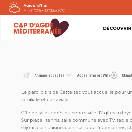
Aujourd'hui
Passer
Min 21°C
Max 33°C
Eau 26°C
au
contenu
DÉCOUVRIR
CAMPING MUNICIPAL PÉZENAS
Animaux acceptés
Accès internet Wifi
Clima
Le parc loisirs de Castelsec vous accueille pour 
familiale et conviviale.
Gîte de séjour près du centre ville, 12 gîtes mitoye
Sur place : tennis, salle commune avec TV, table
séjour, coin cuisine, coin nuit pour 4 personnes, c