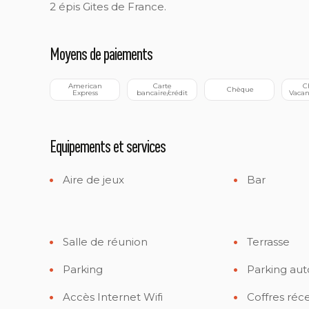
2 épis Gites de France.
Moyens de paiements
 American 
 Carte 
 Chèque-
 Chèque
Express
bancaire/crédit
Vacan
Equipements et services
Aire de jeux
Bar
Salle de réunion
Terrasse
Parking
Parking aut
Accès Internet Wifi
Coffres réc