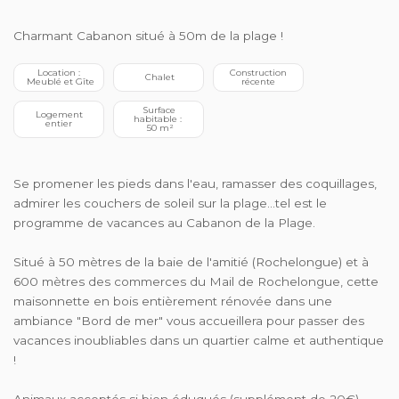
Charmant Cabanon situé à 50m de la plage !
 Location : 
 Construction 
 Chalet
 Meublé et Gîte
récente
 Surface 
 Logement 
habitable : 
entier
 50 m²
Se promener les pieds dans l'eau, ramasser des coquillages,
admirer les couchers de soleil sur la plage...tel est le
programme de vacances au Cabanon de la Plage.
Situé à 50 mètres de la baie de l'amitié (Rochelongue) et à
600 mètres des commerces du Mail de Rochelongue, cette
maisonnette en bois entièrement rénovée dans une
ambiance "Bord de mer" vous accueillera pour passer des
vacances inoubliables dans un quartier calme et authentique
!
Animaux acceptés si bien éduqués (supplément de 20€)