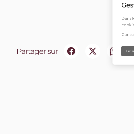
Ges
Dans l
cookie
Consul
Partager sur
Tout r
ociaux
Abonnez-vou
chir notre communauté.