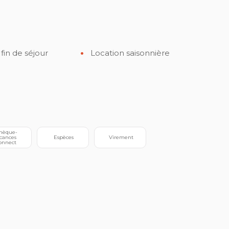
in de séjour
Location saisonnière
cances 
 Espèces
 Virement
onnect