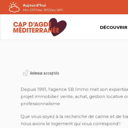
Aujourd'hui
Passer
Min 25°C
Max 35°C
Eau 26°C
au
contenu
DÉCOUVRIR
AGENCE SB IMMO
Animaux acceptés
Depuis 1991, l'agence SB Immo met son expertise e
projet immobilier: vente, achat, gestion locativ
professionnalisme
Que vous soyez à la recherche de calme et de tra
nous avons le logement qui vous correspond !