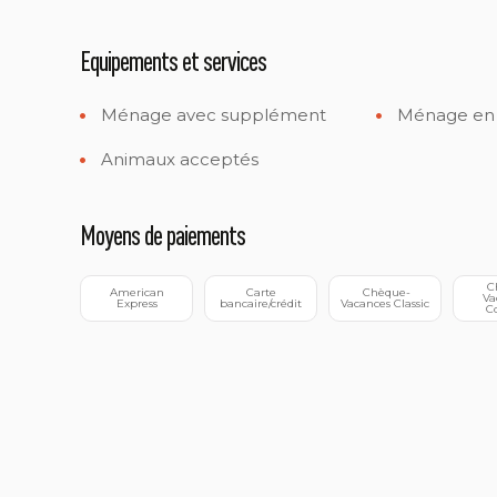
Equipements et services
Ménage avec supplément
Ménage en f
Animaux acceptés
Moyens de paiements
 Chèque-
 American 
 Carte 
 Chèque-
Va
Express
bancaire/crédit
Vacances Classic
C