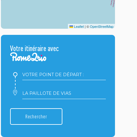
Leaflet
|
©
OpenStreetMap
Votre itinéraire avec
Votre
point
de
départ
Votre
:
point
d'arrivée
:
Rechercher