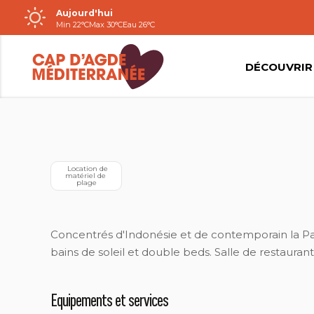
Aujourd'hui
Passer
Min 22°C
Max 30°C
Eau 26°C
au
contenu
DÉCOUVRIR
VILLE VIAS
  Location de 
matériel de 
plage
Concentrés d'Indonésie et de contemporain la Pai
bains de soleil et double beds. Salle de restaurant,
Equipements et services