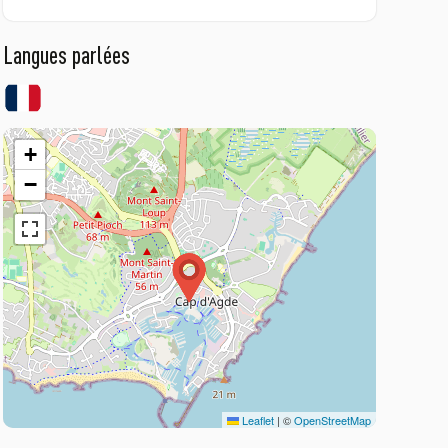
Langues parlées
+
−
Leaflet
|
©
OpenStreetMap