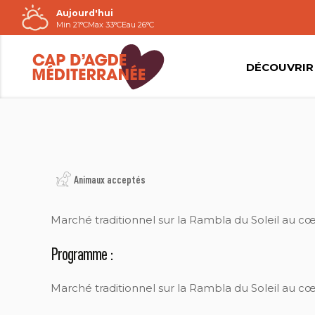
Aujourd'hui
Passer
Min 21°C
Max 33°C
Eau 26°C
au
contenu
DÉCOUVRIR
N. DURRIEU
Animaux acceptés
Marché traditionnel sur la Rambla du Soleil au cœ
Programme :
Marché traditionnel sur la Rambla du Soleil au cœ