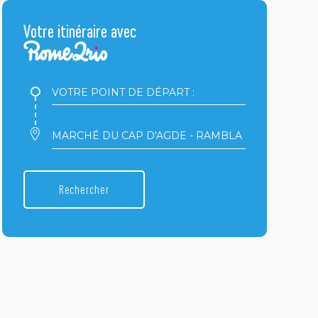
Votre itinéraire avec
Votre
point
de
départ
Votre
:
point
d'arrivée
:
Rechercher