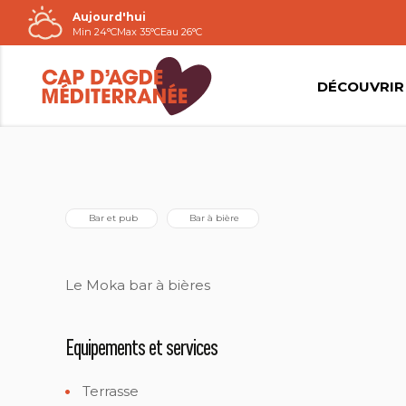
Aujourd'hui
Passer
Min 24°C
Max 35°C
Eau 26°C
au
contenu
DÉCOUVRIR
LE MOKA
 Bar et pub
 Bar à bière
Le Moka bar à bières
Equipements et services
Terrasse