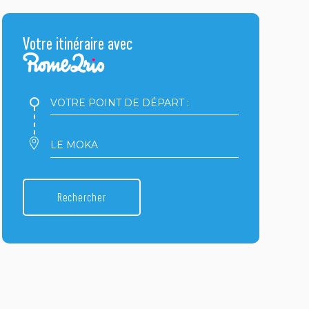
Votre itinéraire avec
Votre
point
de
départ
Votre
:
point
d'arrivée
:
Rechercher