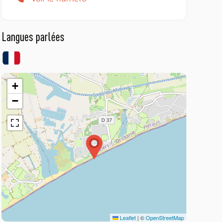
Langues parlées
+
−
Leaflet
|
©
OpenStreetMap