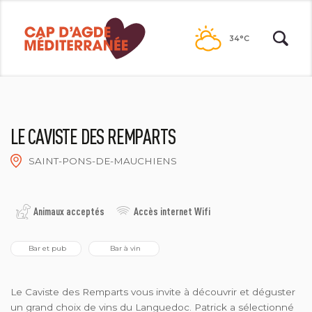
Passer
au
34°C
contenu
LE CAVISTE DES REMPARTS
SAINT-PONS-DE-MAUCHIENS
P. SUAT
Animaux acceptés
Accès internet Wifi
 Bar et pub
 Bar à vin
Le Caviste des Remparts vous invite à découvrir et déguster
un grand choix de vins du Languedoc. Patrick a sélectionné