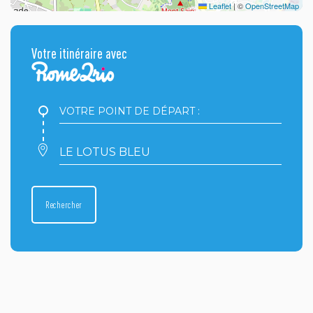
Leaflet
|
©
OpenStreetMap
Votre itinéraire avec
Votre
point
de
départ
Votre
:
point
d'arrivée
:
Rechercher