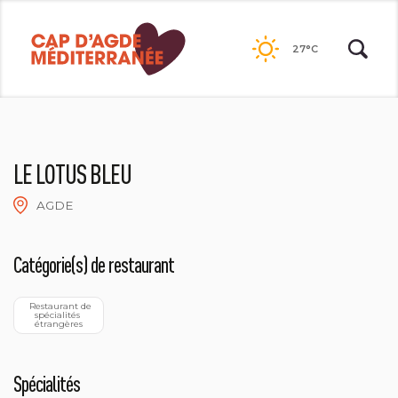
Passer
au
27°C
contenu
LE LOTUS BLEU
AGDE
Catégorie(s) de restaurant
  Restaurant de 
spécialités 
étrangères
Spécialités