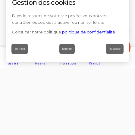
Gestion des cookies
Dans le respect de votre vie privée, vous pouvez
contrôler les cookies à activer ou non sur le site.
Consulter notre politique
politique de confidentialité
Contact
Tout refuser
Paramétrer
Tout accepter
Agenda
Réserver
Informations
Contact
DÉCOUVRIR
Partager sur
Hôtels
Locations
Résidences de vacances
Suivez-nous sur les réseaux sociaux
SE LOGER
Chambres d’hôtes
Rejoignez-nous sur les réseaux sociaux et venez enrichir