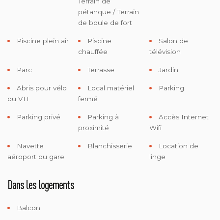
Terrain de
pétanque / Terrain
de boule de fort
Piscine plein air
Piscine
Salon de
chauffée
télévision
Parc
Terrasse
Jardin
Abris pour vélo
Local matériel
Parking
ou VTT
fermé
Parking privé
Parking à
Accès Internet
proximité
Wifi
Navette
Blanchisserie
Location de
aéroport ou gare
linge
Dans les logements
Balcon