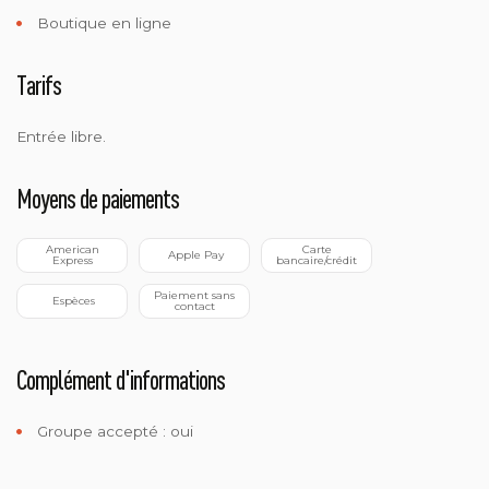
Boutique en ligne
Tarifs
Entrée libre.
Moyens de paiements
 American 
 Carte 
 Apple Pay
Express
bancaire/crédit
 Paiement sans 
 Espèces
contact
Complément d'informations
Groupe accepté : oui