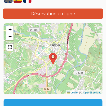
Réservation en ligne
+
−
Leaflet
|
©
OpenStreetMap