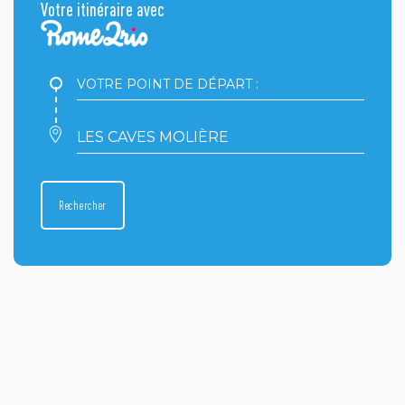
Votre itinéraire avec
Votre
point
de
départ
Votre
:
point
d'arrivée
:
Rechercher