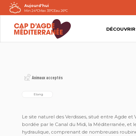
Aujourd'hui
Passer
Min 24°C
Max 35°C
Eau 26°C
au
contenu
DÉCOUVRIR
2021©NATACHA DURRIEU
Animaux acceptés
  Etang
Le site naturel des Verdisses, situé entre Agde et 
bordée par le Canal du Midi, la Méditerranée, et l
hydraulique, comprenant de nombreuses roubines e