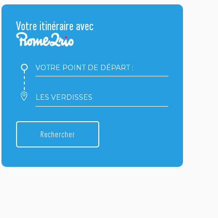
Votre itinéraire avec
Votre
point
de
départ
Votre
:
point
d'arrivée
:
Rechercher