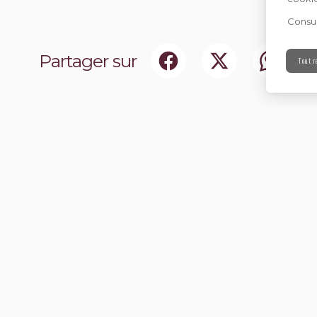
Consul
Partager sur
Tout r
ociaux
Abonnez-vou
chir notre communauté.