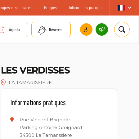
ongrès et séminaires
Groupes
Informations pratiques
Agenda
Réserver
LES VERDISSES
LA TAMARISSIÈRE
Informations pratiques
Rue Vincent Brignole
Parking Antoine Groignard
34300
La Tamarissière