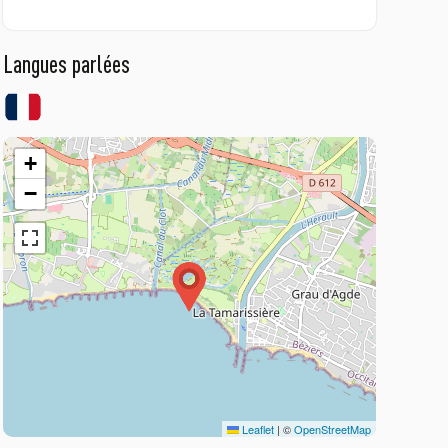
Langues parlées
+
−
Leaflet
|
©
OpenStreetMap