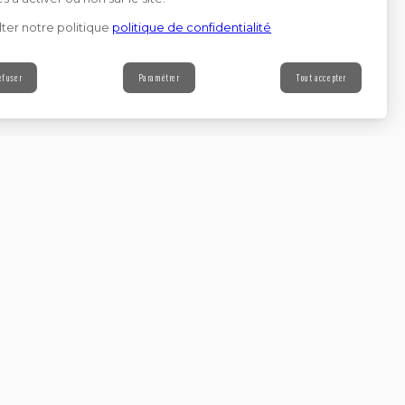
ter notre politique
politique de confidentialité
efuser
Paramétrer
Tout accepter
Contact
s à notre newsletter
Continuer