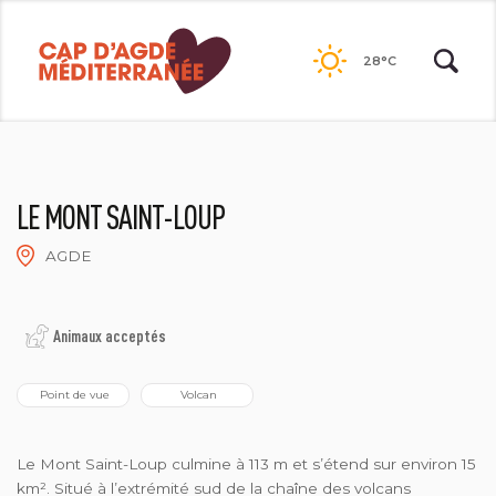
Passer
au
28°C
contenu
LE MONT SAINT-LOUP
AGDE
2021©NATACHA DURRIEU
Animaux acceptés
 Point de vue
 Volcan
Le Mont Saint-Loup culmine à 113 m et s’étend sur environ 15
km². Situé à l’extrémité sud de la chaîne des volcans