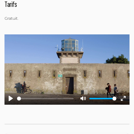
Tarifs
Gratuit.
Play
Mute
Ente
fulls