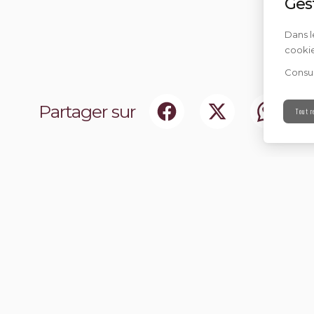
Ges
Dans l
cookie
Consul
Partager sur
Tout r
ociaux
Abonnez-vou
chir notre communauté.