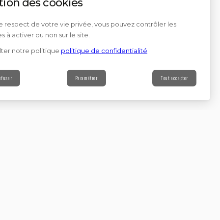
tion des cookies
e respect de votre vie privée, vous pouvez contrôler les
s à activer ou non sur le site.
ter notre politique
politique de confidentialité
efuser
Paramétrer
Tout accepter
Contact
s à notre newsletter
Continuer