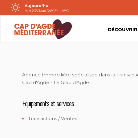
Aujourd'hui
Passer
Min 23°C
Max 34°C
Eau 26°C
au
contenu
DÉCOUVRIR
2018-AGENCE INTER MED IMMO 34
2018-AGENCE INTER MED IMMO 34
Agence Immobilière spécialisée dans la Transacti
Cap d'Agde - Le Grau d'Agde
Equipements et services
Transactions / Ventes