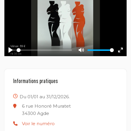
Play
Mute
Ente
fulls
Informations pratiques
Du 01/01 au 31/12/2026.
6 rue Honoré Muratet
34300
Agde
Voir le numéro