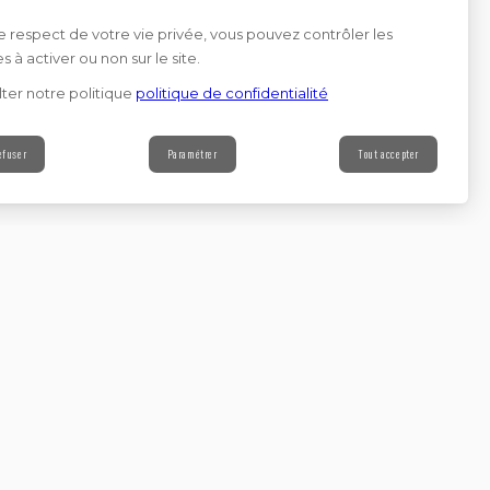
e respect de votre vie privée, vous pouvez contrôler les
s à activer ou non sur le site.
ter notre politique
politique de confidentialité
efuser
Paramétrer
Tout accepter
Contact
s à notre newsletter
Continuer