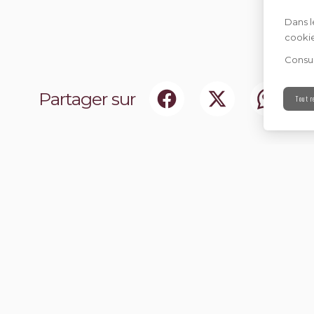
Dans l
cookie
Consul
Partager sur
Tout r
ociaux
Abonnez-vou
chir notre communauté.