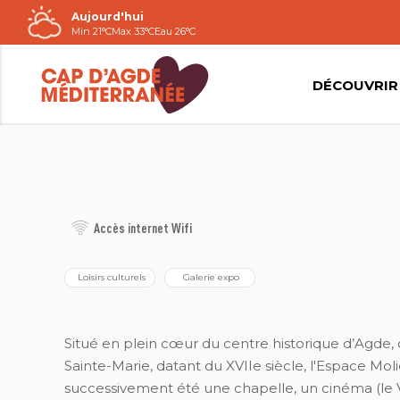
Aujourd'hui
Passer
Min 21°C
Max 33°C
Eau 26°C
au
contenu
DÉCOUVRIR
JÉRÔME BOSC
Accès internet Wifi
 Loisirs culturels
 Galerie expo
Situé en plein cœur du centre historique d’Agde
Sainte-Marie, datant du XVIIe siècle, l'Espace Moli
successivement été une chapelle, un cinéma (le Vo