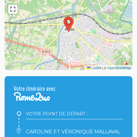
Leaflet
|
©
OpenStreetMap
Votre itinéraire avec
Votre
point
de
départ
Votre
:
point