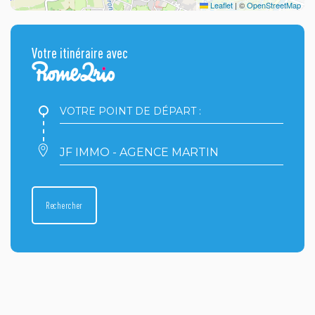
Leaflet
|
©
OpenStreetMap
Votre itinéraire avec
Votre
point
de
départ
Votre
:
point
d'arrivée
:
Rechercher