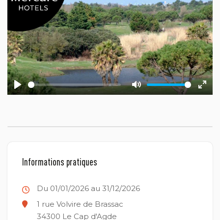
Play
Mute
Ente
fulls
Informations pratiques
Du 01/01/2026 au 31/12/2026
1 rue Volvire de Brassac
34300
Le Cap d'Agde