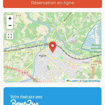
Réservation en ligne
+
−
Leaflet
|
©
OpenStreetMap
Votre itinéraire avec