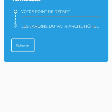
Votre
point
de
départ
Votre
:
point
d'arrivée
:
Rechercher