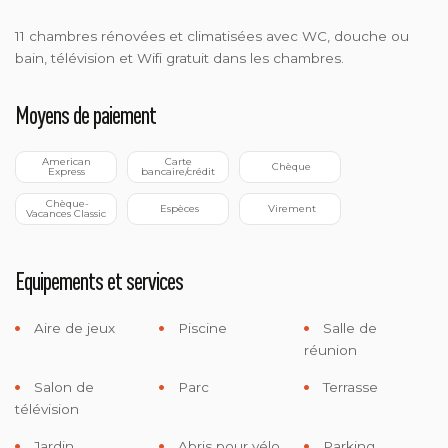
11 chambres rénovées et climatisées avec WC, douche ou
bain, télévision et Wifi gratuit dans les chambres.
Moyens de paiement
 American 
 Carte 
 Chèque
Express
bancaire/crédit
 Chèque-
 Espèces
 Virement
Vacances Classic
Equipements et services
Aire de jeux
Piscine
Salle de
réunion
Salon de
Parc
Terrasse
télévision
Jardin
Abris pour vélo
Parking