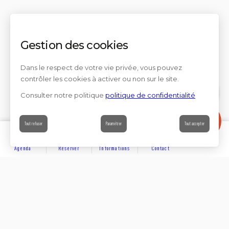
Gestion des cookies
Dans le respect de votre vie privée, vous pouvez
contrôler les cookies à activer ou non sur le site.
Consulter notre politique
politique de confidentialité
Contact
Tout refuser
Paramétrer
Tout accepter
Agenda
Réserver
Informations
Contact
DÉCOUVRIR
Partager sur
Hôtels
Locations