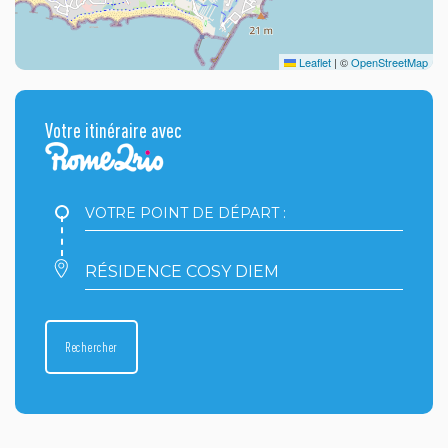
Leaflet
|
©
OpenStreetMap
Votre itinéraire avec
Votre
point
de
départ
Votre
:
point
d'arrivée
:
Rechercher