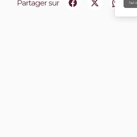
Partager sur
Tout r
ociaux
Abonnez-vou
chir notre communauté.