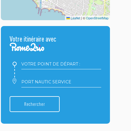
Leaflet
|
©
OpenStreetMap
Votre itinéraire avec
Votre
point
de
départ
Votre
:
point
d'arrivée
:
Rechercher