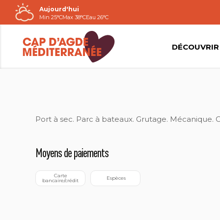
Aujourd'hui
Passer
Min 25°C
Max 38°C
Eau 26°C
au
contenu
DÉCOUVRIR
2011-PORT NAUTIC SERVICE
Port à sec. Parc à bateaux. Grutage. Mécanique. C
Moyens de paiements
 Carte 
 Espèces
bancaire/crédit