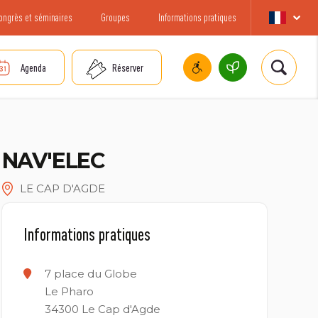
ongrès et séminaires
Groupes
Informations pratiques
Agenda
Réserver
NAV'ELEC
LE CAP D'AGDE
Informations pratiques
7 place du Globe
Le Pharo
34300
Le Cap d'Agde