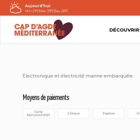
Aujourd'hui
Passer
Min 21°C
Max 33°C
Eau 26°C
au
contenu
DÉCOUVRIR
Electronique et électricité marine embarquée.
Moyens de paiements
 Carte 
 Chèque
 Espèces
 V
bancaire/crédit