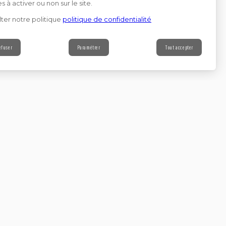
s à activer ou non sur le site.
ter notre politique
politique de confidentialité
efuser
Paramétrer
Tout accepter
Contact
s à notre newsletter
Continuer