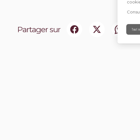
cookie
Consul
Partager sur
Tout r
ociaux
Abonnez-vou
chir notre communauté.