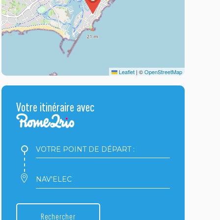
Leaflet
|
©
OpenStreetMap
Votre itinéraire avec
Votre
point
de
départ
Votre
:
point
d'arrivée
:
Rechercher