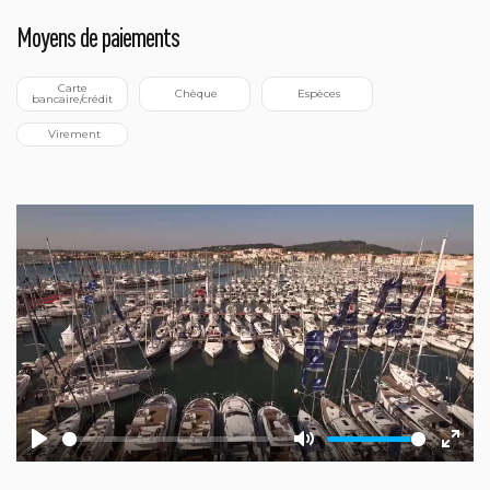
Moyens de paiements
 Carte 
 Chèque
 Espèces
bancaire/crédit
 Virement
Play
Mute
Ente
fulls