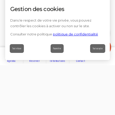
Gestion des cookies
Dans le respect de votre vie privée, vous pouvez
contrôler les cookies à activer ou non sur le site.
Consulter notre politique
politique de confidentialité
Contact
Tout refuser
Paramétrer
Tout accepter
Agenda
Réserver
Informations
Contact
DÉCOUVRIR
Partager sur
Hôtels
Locations
Résidences de vacances
Suivez-nous sur les réseaux sociaux
SE LOGER