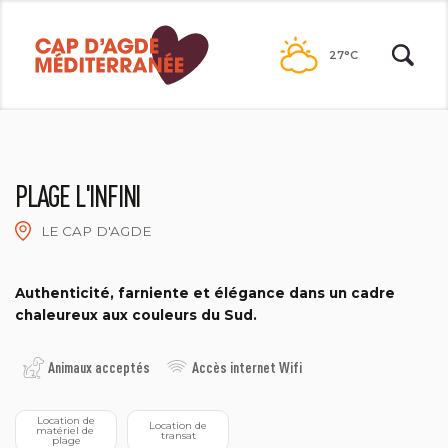
Passer
au
27°C
contenu
PLAGE L'INFINI
LE CAP D'AGDE
PLAGE L'INFINI
Authenticité, farniente et élégance dans un cadre
chaleureux aux couleurs du Sud.
Animaux acceptés
Accès internet Wifi
 Location de 
 Location de 
matériel de 
transat
plage