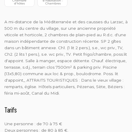
 Chambre 
d'habitation :
d'hôtes
 Chambres
A mi-distance de la Méditerranée et des causses du Larzac, à
500 m du centre du village, sur une ancienne propriété
viticole et horticole, 2 chambres de plain-pied au R.d.c. d'une
maison indépendante de construction récente. SP 2 gîtes
dans un bâtiment annexe. Ch1. (1 lit 2 pers.), s.e., wc priv., TV,
Ch2. (2 lits 1 pers.), s.e. wc priv., TV. Petit frigo/chambre, poss.lit
d'appoint. Salle à manger, espace détente. Chauf. électrique,
terrasse, s.d.j., terrain clos 7500m² & parking priv. Piscine
(13x5,80) commune aux loc & prop., boulodrome. Poss. lit
d'appoint_ ATTRAITS TOURISTIQUES : Dans le vieux village :
remparts, église. Hôtels particuliers, Pézenas, Sète, Béziers :
féria mi-août, Canal du Midi.
Tarifs
Une personne : de 70 à 75 €
Deux personnes : de 80 à 85 €.