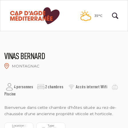
Passer
au
35°C
contenu
VINAS BERNARD
MONTAGNAC
GÎTES DE FRANCE
4 personnes
2 chambres
Accès internet Wifi
Piscine
Bienvenue dans cette chambre d'hôtes située au rez-de-
chaussée d'une ancienne propriété viticole et horticole.
 Location : 
 Type 