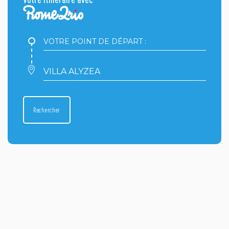
Votre
point
de
départ
Votre
:
point
d'arrivée
:
Rechercher