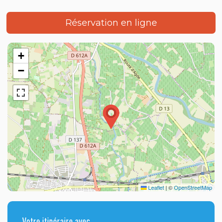
Réservation en ligne
+
−
Leaflet
|
©
OpenStreetMap
Votre itinéraire avec