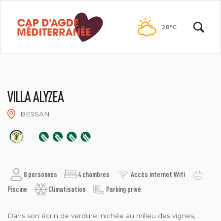
Passer
au
28°C
contenu
VILLA ALYZEA
BESSAN
VILLA ALYZEA
8 personnes
4 chambres
Accès internet Wifi
Piscine
Climatisation
Parking privé
Dans son écrin de verdure, nichée au milieu des vignes,