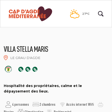
Passer
au
27°C
contenu
VILLA STELLA MARIS
LE GRAU D'AGDE
FLORENCE MORINIÈRE
Hospitalité des propriétaires, calme et le
dépaysement des lieux.
4 personnes
2 chambres
Accès internet Wifi
Piscine
Climatisation
Parking privé