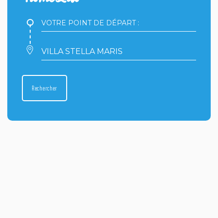
Votre
point
de
départ
Votre
:
point
d'arrivée
:
Rechercher