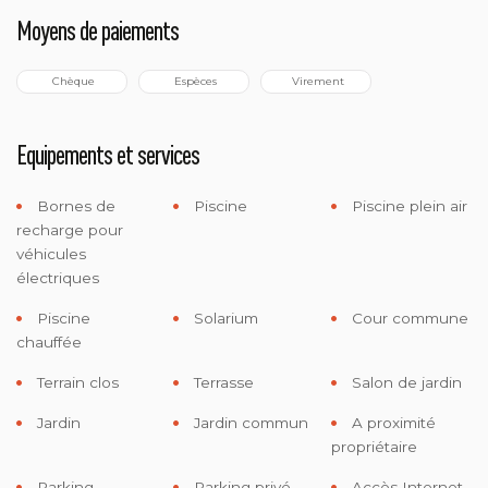
Moyens de paiements
 Chèque
 Espèces
 Virement
Equipements et services
Bornes de
Piscine
Piscine plein air
recharge pour
véhicules
électriques
Piscine
Solarium
Cour commune
chauffée
Terrain clos
Terrasse
Salon de jardin
Jardin
Jardin commun
A proximité
propriétaire
Parking
Parking privé
Accès Internet