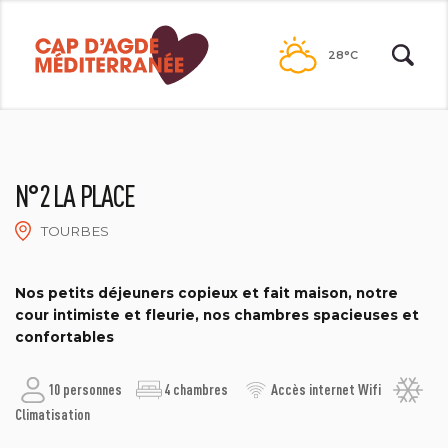
Passer
au
28°C
contenu
N°2 LA PLACE
TOURBES
M. ET MME PISSOT-ESCOFFIER
Nos petits déjeuners copieux et fait maison, notre
cour intimiste et fleurie, nos chambres spacieuses et
confortables
10 personnes
4 chambres
Accès internet Wifi
Climatisation