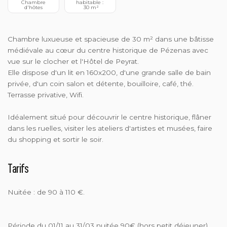
 Chambre 
habitable : 
d'hôtes
 30 m²
Chambre luxueuse et spacieuse de 30 m² dans une bâtisse
médiévale au cœur du centre historique de Pézenas avec
vue sur le clocher et l'Hôtel de Peyrat.
Elle dispose d'un lit en 160x200, d'une grande salle de bain
privée, d'un coin salon et détente, bouilloire, café, thé.
Terrasse privative, Wifi.
Idéalement situé pour découvrir le centre historique, flâner
dans les ruelles, visiter les ateliers d'artistes et musées, faire
du shopping et sortir le soir.
Tarifs
Nuitée : de 90 à 110 €.
Période du 01/11 au 31/03 nuitée 90€ (hors petit déjeuner)