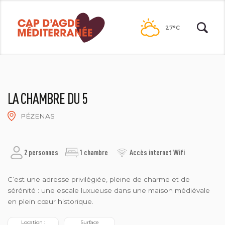
Passer
au
27°C
contenu
LA CHAMBRE DU 5
PÉZENAS
LA CHAMBRE DU 5
2 personnes
1 chambre
Accès internet Wifi
C’est une adresse privilégiée, pleine de charme et de
sérénité : une escale luxueuse dans une maison médiévale
en plein cœur historique.
 Location : 
 Surface 