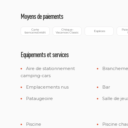
Moyens de paiements
 Carte 
 Chèque-
 Paiement en 
 Espèces
bancaire/crédit
Vacances Classic
Equipements et services
Aire de stationnement
Branchemen
camping-cars
Emplacements nus
Bar
Pataugeoire
Salle de jeu
Piscine
Piscine cha