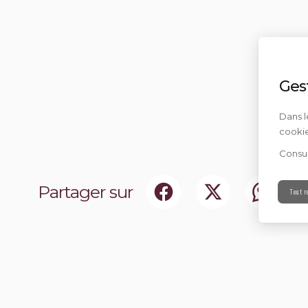
Ges
Dans l
cookie
Consul
Partager sur
Tout r
ociaux
Abonnez-vou