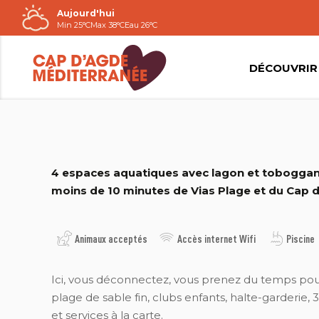
Aujourd'hui
Passer
Min 25°C
Max 38°C
Eau 26°C
au
contenu
DÉCOUVRIR
SANDAYA
4 espaces aquatiques avec lagon et toboggan
moins de 10 minutes de Vias Plage et du Cap 
Animaux acceptés
Accès internet Wifi
Piscine
Ici, vous déconnectez, vous prenez du temps pour v
plage de sable fin, clubs enfants, halte-garderie
et services à la carte.