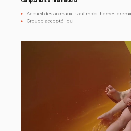
Accueil des animaux :
sauf mobil homes prem
Groupe accepté : oui