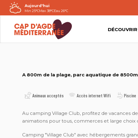
Aujourd'hui
Passer
Min 25°C
Max 38°C
Eau 26°C
au
contenu
DÉCOUVRIR
CAMPING LES DUNES DORÉES
A 800m de la plage, parc aquatique de 8500m
Animaux acceptés
Accès internet Wifi
Piscine
Au camping Village Club, profitez de vacances de 
animations pour tous, commerces et large choix 
Camping "Village Club" avec hébergements grand 