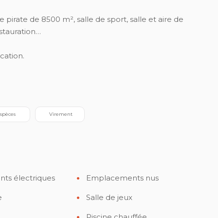
irate de 8500 m², salle de sport, salle et aire de
estauration…
cation.
Espèces
 Virement
ts électriques
Emplacements nus
e
Salle de jeux
Piscine chauffée