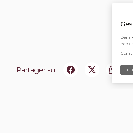
Ges
Dans l
cookie
Consul
Partager sur
Tout r
ociaux
Abonnez-vou
chir notre communauté.