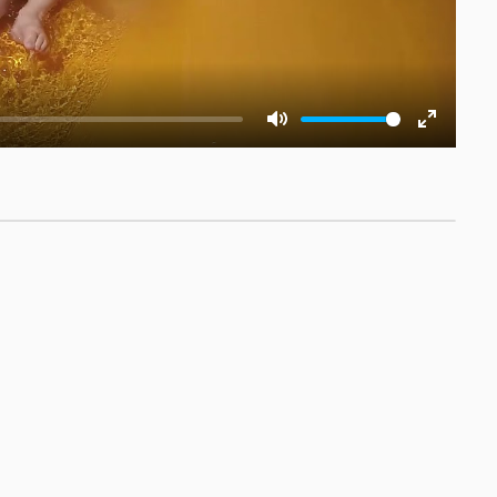
Mute
Enter
fullscre