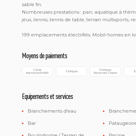
sable fin.
Nombreuses prestations : parc aquatique à thème p
jeux, tennis, tennis de table, terrain multisports, r
199 emplacements électrifiés. Mobil-homes en lo
Moyens de paiements
 Carte 
 Chèque-
 Chèque
 
bancaire/crédit
Vacances Classic
Equipements et services
Branchements d'eau
Branchemen
Bar
Pataugeoir
Boulodrome / Terrain de
Piscine