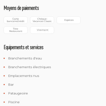
Moyens de paiements
 Carte 
 Chèque-
 Espèces
bancaire/crédit
Vacances Classic
 Titre 
 Virement
Restaurant
Equipements et services
Branchements d'eau
Branchements électriques
Emplacements nus
Bar
Pataugeoire
Piscine