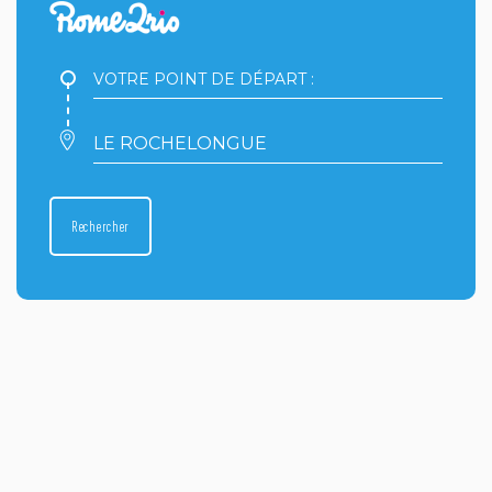
Votre
point
de
départ
Votre
:
point
d'arrivée
:
Rechercher