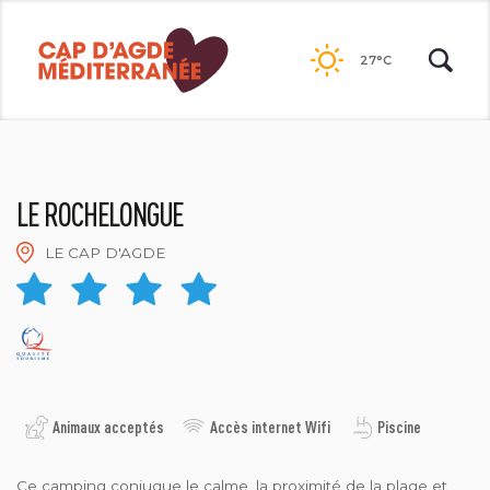
Passer
au
27°C
contenu
LE ROCHELONGUE
LE CAP D'AGDE
CAMPING LE ROCHELONGUE
Animaux acceptés
Accès internet Wifi
Piscine
Ce camping conjugue le calme, la proximité de la plage et