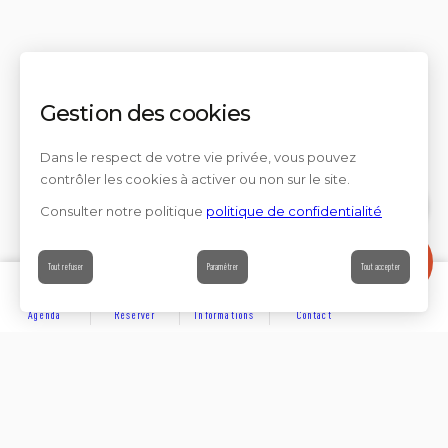
Gestion des cookies
Dans le respect de votre vie privée, vous pouvez
contrôler les cookies à activer ou non sur le site.
Consulter notre politique
politique de confidentialité
Contact
Tout refuser
Paramétrer
Tout accepter
Agenda
Réserver
Informations
Contact
DÉCOUVRIR
Partager sur
Hôtels
Locations