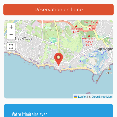
Réservation en ligne
+
−
Leaflet
|
©
OpenStreetMap
Votre itinéraire avec