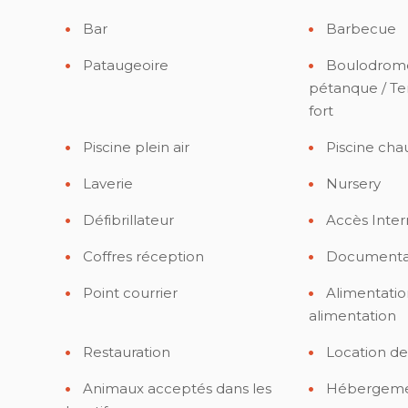
Bar
Barbecue
Pataugeoire
Boulodrome 
pétanque / Te
fort
Piscine plein air
Piscine cha
Laverie
Nursery
Défibrillateur
Accès Inter
Coffres réception
Documentati
Point courrier
Alimentatio
alimentation
Restauration
Location de
Animaux acceptés dans les
Hébergement