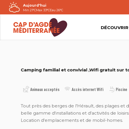
Aujourd'hui
Passer
Min 21°C
Max 33°C
Eau 26°C
au
contenu
DÉCOUVRIR
LA PÉPINIÈRE
Camping familial et convivial ,Wifi gratuit sur to
Animaux acceptés
Accès internet Wifi
Piscine
Tout près des berges de l'Hérault, des plages et d
belle gamme d'installations et d'activités de loisirs
Location d'emplacements et de mobil-homes.