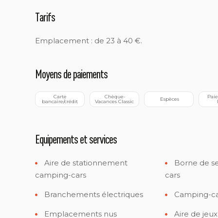
Tarifs
Emplacement : de 23 à 40 €.
Moyens de paiements
 Carte 
 Chèque-
 Paiement en 
 Espèces
bancaire/crédit
Vacances Classic
Equipements et services
Aire de stationnement
Borne de se
camping-cars
cars
Branchements électriques
Camping-c
Emplacements nus
Aire de jeux