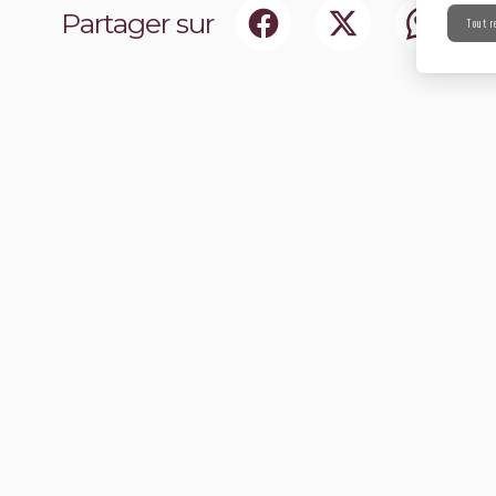
Partager sur
Tout r
ociaux
Abonnez-vou
chir notre communauté.