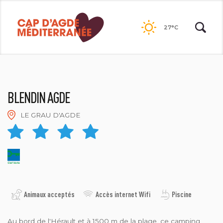
Passer
au
27°C
contenu
BLENDIN AGDE
LE GRAU D'AGDE
ROOMPOT AGDE
Animaux acceptés
Accès internet Wifi
Piscine
Au bord de l'Hérault et à 1500 m de la plage, ce camping