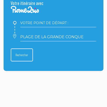
Votre itinéraire avec
Votre
point
de
départ
Votre
:
point
d'arrivée
:
Rechercher