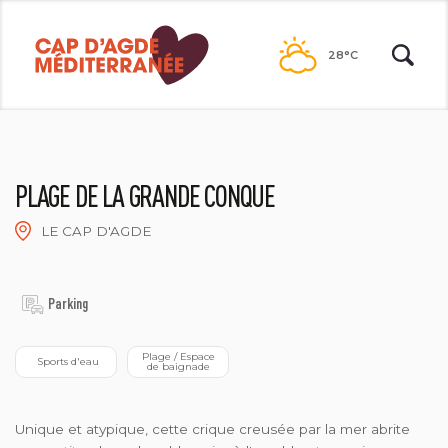
Passer
au
28°C
contenu
PLAGE DE LA GRANDE CONQUE
LE CAP D'AGDE
2021©N. DURRIEU
Parking
 Plage / Espace 
 Sports d'eau
de baignade
Unique et atypique, cette crique creusée par la mer abrite