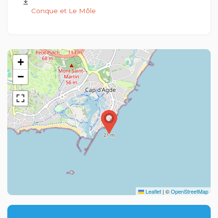
Conque et Le Môle
+
−
Leaflet
|
©
OpenStreetMap