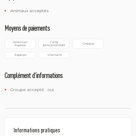
Animaux acceptés
Moyens de paiements
 American 
 Carte 
 Chèque
Express
bancaire/crédit
 Espèces
 Virement
Complément d'informations
Groupe accepté : oui
Informations pratiques