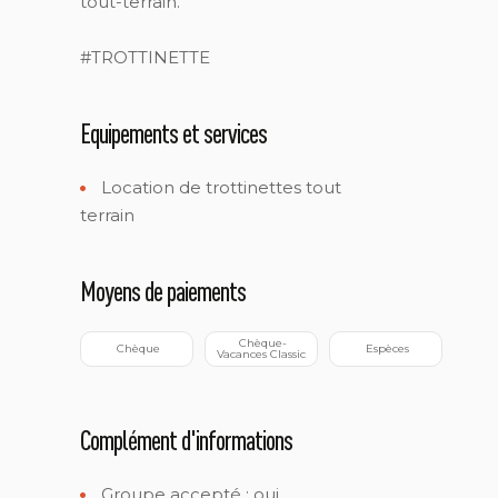
tout-terrain.
#TROTTINETTE
Equipements et services
Location de trottinettes tout
terrain
Moyens de paiements
 Chèque-
 Chèque
 Espèces
Vacances Classic
Complément d'informations
Groupe accepté : oui