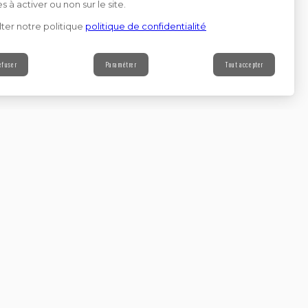
s à activer ou non sur le site.
ter notre politique
politique de confidentialité
efuser
Paramétrer
Tout accepter
Contact
s à notre newsletter
Continuer