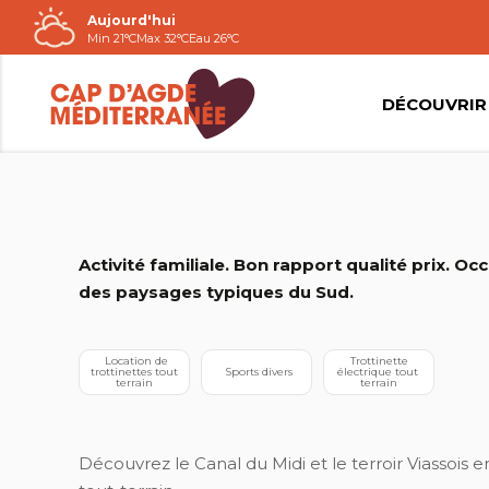
Aujourd'hui
Passer
Min 21°C
Max 32°C
Eau 26°C
au
contenu
DÉCOUVRIR
VIAS EN TROTT'
Activité familiale. Bon rapport qualité prix. O
des paysages typiques du Sud.
  Location de 
 Trottinette 
trottinettes tout 
 Sports divers
électrique tout 
terrain
terrain
Découvrez le Canal du Midi et le terroir Viassois 