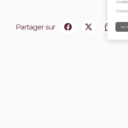
cookie
Consul
Partager sur
Tout r
ociaux
Abonnez-vou
chir notre communauté.