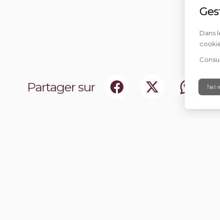
Ges
Dans l
cookie
Consul
Partager sur
Tout r
ociaux
Abonnez-vou
chir notre communauté.