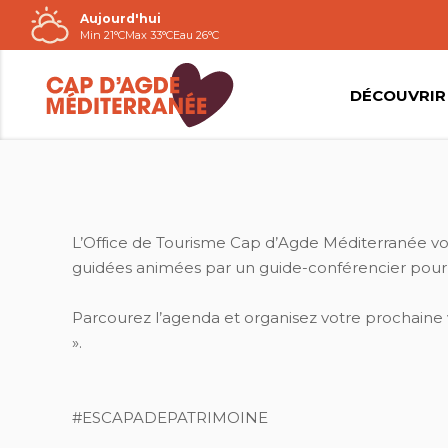
Aujourd'hui
Passer
Min 21°C
Max 33°C
Eau 26°C
au
contenu
DÉCOUVRIR
RENAUD DUPUY DE LA GRANDRIVE
L’Office de Tourisme Cap d’Agde Méditerranée vo
guidées animées par un guide-conférencier pour pa
Parcourez l’agenda et organisez votre prochaine v
».
#ESCAPADEPATRIMOINE