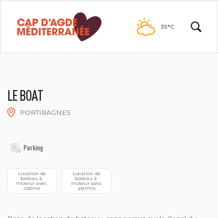
Passer
au
35°C
contenu
LE BOAT
PORTIRAGNES
LE BOAT
Parking
 Location de 
 Location de 
bateau à 
bateau à 
moteur avec 
moteur sans 
cabine
permis