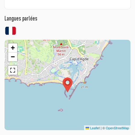
Langues parlées
+
−
Leaflet
|
©
OpenStreetMap