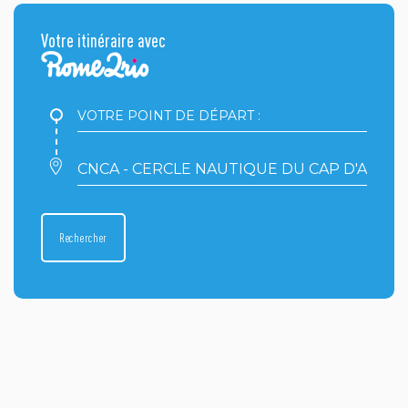
Votre itinéraire avec
Votre
point
de
départ
Votre
:
point
d'arrivée
:
Rechercher