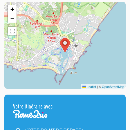
+
−
Leaflet
|
©
OpenStreetMap
Votre itinéraire avec
Votre