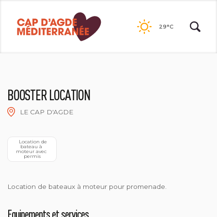
Passer
au
29°C
contenu
BOOSTER LOCATION
LE CAP D'AGDE
BATEAU ÉCOLE BOOSTER
  Location de 
bateau à 
moteur avec 
permis
Location de bateaux à moteur pour promenade.
Equipements et services