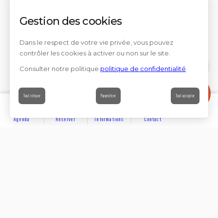
Gestion des cookies
Dans le respect de votre vie privée, vous pouvez
contrôler les cookies à activer ou non sur le site.
Consulter notre politique
politique de confidentialité
Contact
Tout refuser
Paramétrer
Tout accepter
Agenda
Réserver
Informations
Contact
DÉCOUVRIR
Partager sur
Hôtels
Locations
Résidences de vacances
Suivez-nous sur les réseaux sociaux
SE LOGER